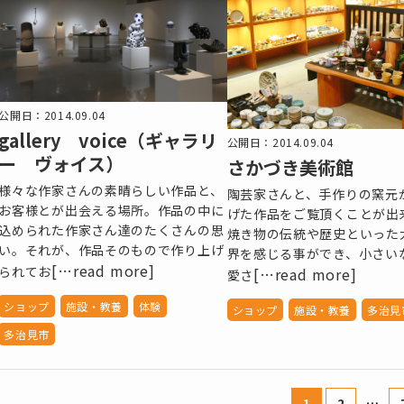
公開日：2014.09.04
gallery voice（ギャラリ
公開日：2014.09.04
ー ヴォイス）
さかづき美術館
様々な作家さんの素晴らしい作品と、
陶芸家さんと、手作りの窯元
お客様とが出会える場所。作品の中に
げた作品をご覧頂くことが出
込められた作家さん達のたくさんの思
焼き物の伝統や歴史といった
い。それが、作品そのもので作り上げ
界を感じる事ができ、小さい
[…read more]
られてお
[…read more]
愛さ
ショップ
施設・教養
体験
ショップ
施設・教養
多治見
多治見市
…
1
2