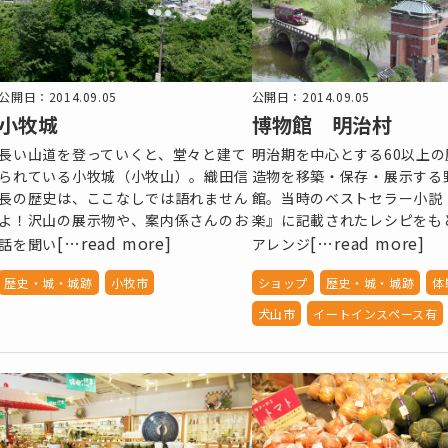
公開日：2014.09.05
公開日：2014.09.05
小牧城
博物館 明治村
長い山道を登っていくと、堂々と建て
明治期を中心とする60以上
られている小牧城（小牧山）。織田信
造物を移築・保存・展示する
長の歴史は、ここなしでは語れません
館。当時のベストセラー小説
よ！沢山の展示物や、案内係さんのお
楽』に記載されたレシピをも
[…read more]
[…read more]
話を聞い
アレンジ
歴史・城・城跡
小牧市
ショップ
歴史・城・城跡
体
犬山市
イートインスペース有