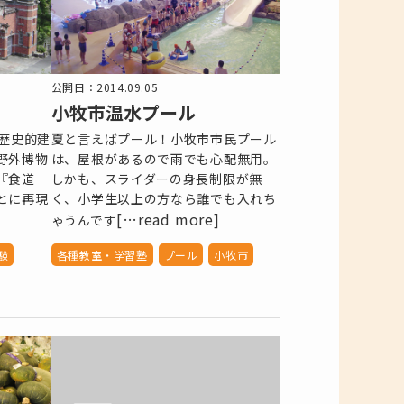
公開日：2014.09.05
小牧市温水プール
の歴史的建
夏と言えばプール！小牧市市民プール
野外博物
は、屋根があるので雨でも心配無用。
『食道
しかも、スライダーの身長制限が無
とに再現
く、小学生以上の方なら誰でも入れち
[…read more]
ゃうんです
験
各種教室・学習塾
プール
小牧市