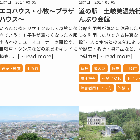
公開日：2014.09.05
公開日：2014.09.05
エコハウス・小牧～プラザ
道の駅 土岐美濃焼街
ハウス～
んぶり会館
いろんな物をリサイクルして環境に役
道路利用者が気軽に休憩した
立てよう！！子供が着なくなった衣服
レを利用したりできる快適な
や古本のリユースコーナーの開設や、
設”。人と地域との交流によ
自転車・タンスなどの家具をキレイに
や歴史・名所・物産品など、
[…read more]
[…read more]
補修し、
つ魅力を
施設・教養
小牧市
体験
道の駅
散策
土岐市
駐車場有
車椅子ＯＫ
トイレ
障害者用トイレ有
体験有