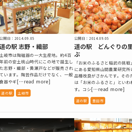
公開日：2014.09.05
公開日：2014.09.05
道の駅 志野・織部
道の駅 どんぐりの
ぶ
土岐市は陶磁器の一大生産地。約4百
年前の安土桃山時代にこの地で誕生し
「お米のふるさと稲武の挑戦
た志野・織部・黄瀬戸などが販売され
にある愛知県山間農業研究所
ています。陶芸作品だけでなく、一般
品種改良がさかんです。その
[…read more]
食器やギ
は「お米のふるさと」といわ
[…read more]
す。コシ
道の駅
土岐市
道の駅
豊田市