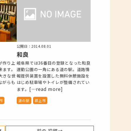
公開日：2014.08.01
和良
が作り上
岐阜県では36番目の登録となった和良
来ます。
運動公園の一角にある道の駅。道路情
大きな世
報提供装置を設置した無料休憩施設を
ながらも
はじめ駐車場やトイレが整備されてい
[…read more]
ます。
市
道の駅
郡上市
前の
投稿
→
7