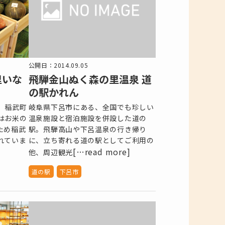
公開日：2014.09.05
飛騨金山ぬく森の里温泉 道
里いな
の駅かれん
岐阜県下呂市にある、全国でも珍しい
」稲武町
温泉施設と宿泊施設を併設した道の
はお米の
駅。飛騨高山や下呂温泉の行き帰り
ため稲武
に、立ち寄れる道の駅としてご利用の
れていま
[…read more]
他、周辺観光
道の駅
下呂市