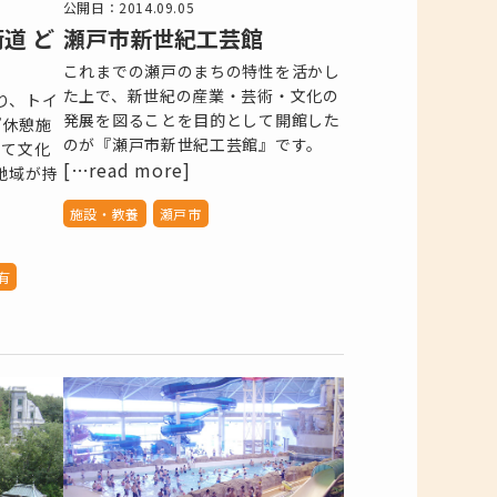
公開日：2014.09.05
道 ど
瀬戸市新世紀工芸館
これまでの瀬戸のまちの特性を活かし
た上で、新世紀の産業・芸術・文化の
り、トイ
発展を図ることを目的として開館した
”休憩施
のが『瀬戸市新世紀工芸館』です。
って文化
[…read more]
地域が持
施設・教養
瀬戸市
有